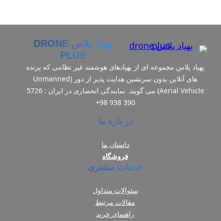
پهپاد پلاس DRONE
PLUS
پهپاد پلاس مجموعه ای از پهپادهای هوشمند غیر نظامی که پرنده
های آنلاین بدون سرنشین هدایت‌ پذیر از دور (Unmanned
Aerial Vehicle) می گویند. نمایندگی انحصاری در ایران : 5726
390 938 98+
در باره ما
داستان ما
فروشگاه
خدمات مشتری
سئوالات متداول
مقالات مرتبط
راهنمای خرید