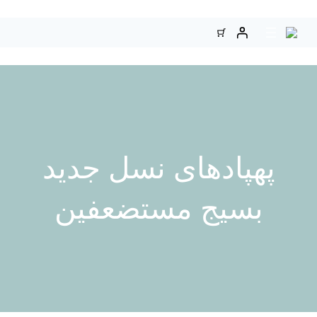
فتن
توا
پهپادهای نسل جدید
بسیج مستضعفین