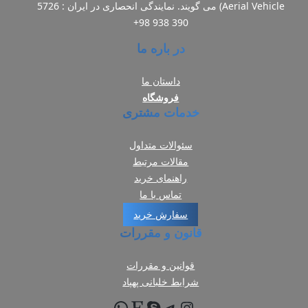
Aerial Vehicle) می گویند. نمایندگی انحصاری در ایران : 5726
390 938 98+
در باره ما
داستان ما
فروشگاه
خدمات مشتری
سئوالات متداول
مقالات مرتبط
راهنمای خرید
تماس با ما
سفارش خرید
قانون و مقررات
قوانین و مقررات
شرایط خلبانی پهپاد
تلگرام
اینستاگرم
Etsy
اسکایپ
واتس‌اپ