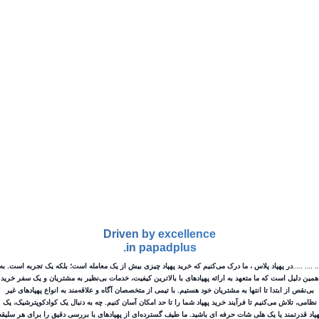
ر
و
ن
م
ا
ی
ی
ک
ر
د
Driven by excellence
in papadplus.
…
در پهپاد پلاس ، ما درک می‌کنیم که خرید پهپاد چیزی بیش از یک معامله است؛ بلکه یک تجربه است. به
یل است که ما متعهد به ارائه پهپادهای با بالاترین کیفیت، خدمات بی‌نظیر به مشتریان و یک سفر خرید
ص از ابتدا تا انتها به مشتریان خود هستیم. با تیمی از متخصصان آگاه و علاقه‌مند به انواع پهپادهای غیر
 تلاش می‌کنیم تا فرآیند خرید پهپاد شما را تا حد امکان آسان کنیم. چه به دنبال یک کوادکوپترشیک، یک
رتمند یا یک هلی شات حرفه ای باشید. ما طیف گسترده‌ای از پهپادهای با بررسی دقیق را برای هر سلیقه