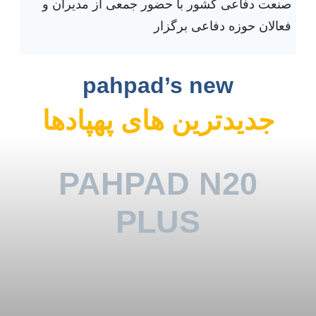
صنعت دفاعی کشور با حضور جمعی از مدیران و
ا
فعالان حوزه دفاعی برگزار
ت
A
P
pahpad’s new
1
جدیدترین های پهپادها
0
0
ب
PAHPAD N20
ر
ا
PLUS
ی
م
پهپاد سمپاش 20
ح
لیتری مدل
ا
ف