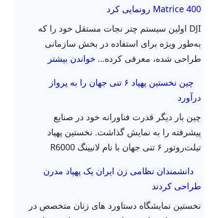
Matrice 400 رونمایی کرد
DJI اولین سیستم چتر نجات مستقل خود را که
به‌طور ویژه برای استفاده در بخش سازمانی
:
طراحی شده، معرفی کرده…
خواندن بیشتر
D
چین نخستین پهپاد ۶ تنی جهان را به پرواز
J
درآورد
I
چین بار دیگر قدرت فناورانه خود در صنایع
ا
پیشرفته را به نمایش گذاشت. نخستین پهپاد
ز
تیلت‌روتور ۶ تنی جهان با نام لانیینگ R6000
چ
ت
دانشمندان نظامی زن ایران یک پهپاد مدرن
ر
طراحی کردند
ن
نخستین نمایشگاه دستاورد های زنان متخصص در
ج