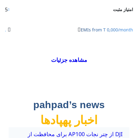
5
یاز مثبت
.
EMIs from T 0,000/mon
مشاهده جزئیات
pahpad’s news
اخبار پهپادها
DJI از چتر نجات AP100 برای محافظت از