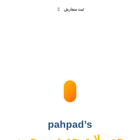
ثبت سفارش
18
+
Years
نمونه پهپاد پلاس های AI
pahpad’s